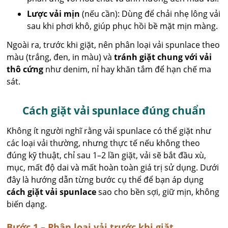
Lược vải mịn
(nếu cần): Dùng để chải nhẹ lông vải
sau khi phơi khô, giúp phục hồi bề mặt mịn màng.
Ngoài ra, trước khi giặt, nên phân loại vải spunlace theo
màu (trắng, đen, in màu) và
tránh giặt chung với vải
thô cứng
như denim, nỉ hay khăn tắm để hạn chế ma
sát.
Cách giặt vải spunlace đúng chuẩn
Không ít người nghĩ rằng vải spunlace có thể giặt như
các loại vải thường, nhưng thực tế nếu không theo
đúng kỹ thuật, chỉ sau 1–2 lần giặt, vải sẽ bắt đầu xù,
mục, mất độ dai và mất hoàn toàn giá trị sử dụng. Dưới
đây là hướng dẫn từng bước cụ thể để bạn áp dụng
cách giặt vải spunlace
sao cho bền sợi, giữ mịn, không
biến dạng.
Bước 1 – Phân loại vải trước khi giặt