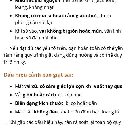
Màu sắc giữ nguyên
như trước khi giặt, không
loang, không nhạt
Không có mùi lạ hoặc cảm giác nhớt
, do xà
phòng còn sót lại
Khi sờ vào,
vải không bị giòn hoặc mủn
, vẫn linh
hoạt và đàn hồi nhẹ
→ Nếu đạt đủ các yếu tố trên, bạn hoàn toàn có thể yên
tâm rằng quy trình giặt đang đúng hướng và có thể duy
trì định kỳ.
Dấu hiệu cảnh báo giặt sai:
Mặt vải
xù, có cảm giác lợn cợn khi vuốt tay qua
Vải
giòn hoặc rách
khi kéo nhẹ
Biến dạng kích thước
, bị co hoặc dãn
Màu sắc
không đều
, xuất hiện đốm bạc, loang lổ
→ Khi gặp các dấu hiệu này, cần rà soát lại toàn bộ quy