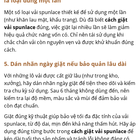
là loại dùng một lần
Một số loại vải spunlace thiết kế để sử dụng một lần
(như khăn lau mặt, khẩu trang). Dù đã biết
cách giặt
vải spunlace
đúng, việc giặt lại nhiều lần sẽ làm giảm
hiệu quả chức năng vốn có. Chỉ nên tái sử dụng khi
chắc chắn vải còn nguyên vẹn và được khử khuẩn đúng
cách.
5. Dán nhãn ngày giặt nếu bảo quản lâu dài
Với những lô vải được cất giữ lâu (như trong kho,
xưởng), hãy dán nhãn ngày giặt để tiện theo dõi và kiểm
tra chu kỳ sử dụng. Sau 6 tháng không dùng đến, nên
kiểm tra lại độ mềm, màu sắc và mùi để đảm bảo vải
còn đạt chuẩn.
Giặt đúng kỹ thuật giúp bảo vệ tối đa đặc tính của vải
spunlace, từ độ dai, mịn đến khả năng thấm hút. Hãy áp
dụng đúng từng bước trong
cách giặt vải spunlace
để
kéo dài tuổi thọ sản phẩm và tránh lỗi không đáng có.