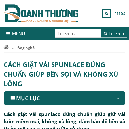
FEEDS
MENU
Tìm kiếm
Công nghệ
CÁCH GIẶT VẢI SPUNLACE ĐÚNG
CHUẨN GIÚP BỀN SỢI VÀ KHÔNG XÙ
LÔNG
MỤC LỤC
Cách giặt vải spunlace đúng chuẩn giúp giữ vải
luôn mềm mại, không xù lông, đảm bảo độ bền và
thẩm mỹ cao sau nhiều lần sử dụng.