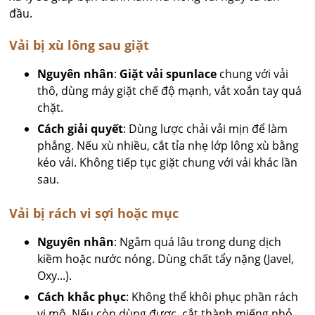
đầu.
Vải bị xù lông sau giặt
Nguyên nhân
:
Giặt vải spunlace
chung với vải
thô, dùng máy giặt chế độ mạnh, vắt xoắn tay quá
chặt.
Cách giải quyết
: Dùng lược chải vải mịn để làm
phẳng. Nếu xù nhiều, cắt tỉa nhẹ lớp lông xù bằng
kéo vải. Không tiếp tục giặt chung với vải khác lần
sau.
Vải bị rách vi sợi hoặc mục
Nguyên nhân
: Ngâm quá lâu trong dung dịch
kiềm hoặc nước nóng. Dùng chất tẩy nặng (Javel,
Oxy...).
Cách khắc phục
: Không thể khôi phục phần rách
vi mô. Nếu còn dùng được, cắt thành miếng nhỏ