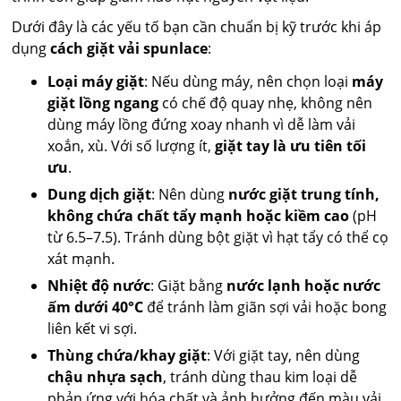
Dưới đây là các yếu tố bạn cần chuẩn bị kỹ trước khi áp
dụng
cách giặt vải spunlace
:
Loại máy giặt
: Nếu dùng máy, nên chọn loại
máy
giặt lồng ngang
có chế độ quay nhẹ, không nên
dùng máy lồng đứng xoay nhanh vì dễ làm vải
xoắn, xù. Với số lượng ít,
giặt tay là ưu tiên tối
ưu
.
Dung dịch giặt
: Nên dùng
nước giặt trung tính,
không chứa chất tẩy mạnh hoặc kiềm cao
(pH
từ 6.5–7.5). Tránh dùng bột giặt vì hạt tẩy có thể cọ
xát mạnh.
Nhiệt độ nước
: Giặt bằng
nước lạnh hoặc nước
ấm dưới 40°C
để tránh làm giãn sợi vải hoặc bong
liên kết vi sợi.
Thùng chứa/khay giặt
: Với giặt tay, nên dùng
chậu nhựa sạch
, tránh dùng thau kim loại dễ
phản ứng với hóa chất và ảnh hưởng đến màu vải.