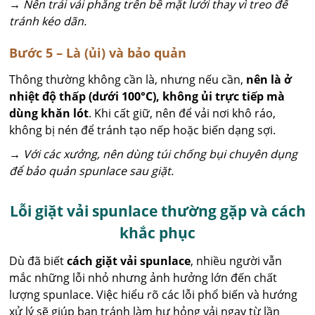
→ Nên trải vải phẳng trên bề mặt lưới thay vì treo để
tránh kéo dãn.
Bước 5 – Là (ủi) và bảo quản
Thông thường không cần là, nhưng nếu cần,
nên là ở
nhiệt độ thấp (dưới 100°C), không ủi trực tiếp mà
dùng khăn lót
. Khi cất giữ, nên để vải nơi khô ráo,
không bị nén để tránh tạo nếp hoặc biến dạng sợi.
→ Với các xưởng, nên dùng túi chống bụi chuyên dụng
để bảo quản spunlace sau giặt.
Lỗi giặt vải spunlace thường gặp và cách
khắc phục
Dù đã biết
cách giặt vải spunlace
, nhiều người vẫn
mắc những lỗi nhỏ nhưng ảnh hưởng lớn đến chất
lượng spunlace. Việc hiểu rõ các lỗi phổ biến và hướng
xử lý sẽ giúp bạn tránh làm hư hỏng vải ngay từ lần