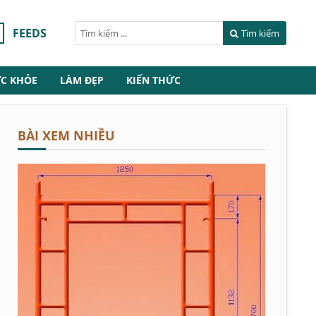
FEEDS
Tìm kiếm
C KHỎE
LÀM ĐẸP
KIẾN THỨC
BÀI XEM NHIỀU