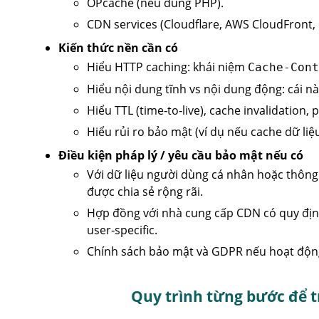
OPcache (nếu dùng PHP).
CDN services (Cloudflare, AWS CloudFront, Fa
Kiến thức nền cần có
Hiểu HTTP caching: khái niệm
Cache-Cont
Hiểu nội dung tĩnh vs nội dung động: cái n
Hiểu TTL (time‑to‑live), cache invalidation,
Hiểu rủi ro bảo mật (ví dụ nếu cache dữ liệu
Điều kiện pháp lý / yêu cầu bảo mật nếu có
Với dữ liệu người dùng cá nhân hoặc thông
được chia sẻ rộng rãi.
Hợp đồng với nhà cung cấp CDN có quy định
user‑specific.
Chính sách bảo mật và GDPR nếu hoạt động 
Quy trình từng bước để t