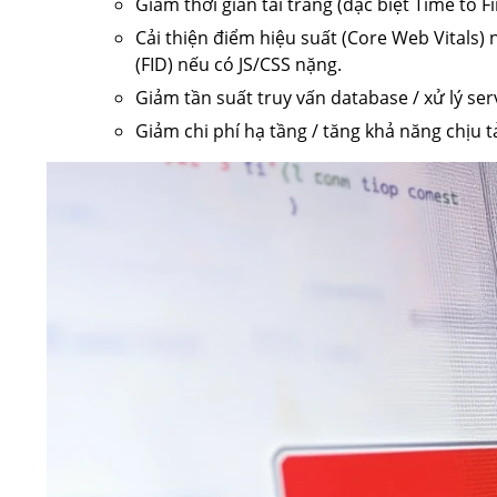
Giảm thời gian tải trang (đặc biệt Time to Fir
Cải thiện điểm hiệu suất (Core Web Vitals) n
(FID) nếu có JS/CSS nặng.
Giảm tần suất truy vấn database / xử lý ser
Giảm chi phí hạ tầng / tăng khả năng chịu tải