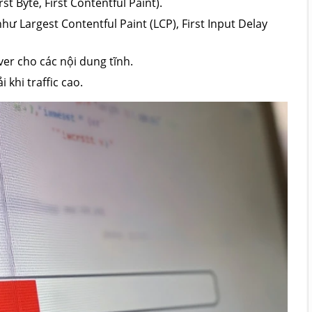
st Byte, First Contentful Paint).
hư Largest Contentful Paint (LCP), First Input Delay
ver cho các nội dung tĩnh.
 khi traffic cao.