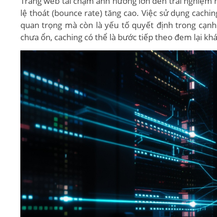
Trang web tải chậm ảnh hưởng lớn đến trải nghiệm n
lệ thoát (bounce rate) tăng cao. Việc sử dụng cachin
quan trọng mà còn là yếu tố quyết định trong cạnh
chưa ổn, caching có thể là bước tiếp theo đem lại khác