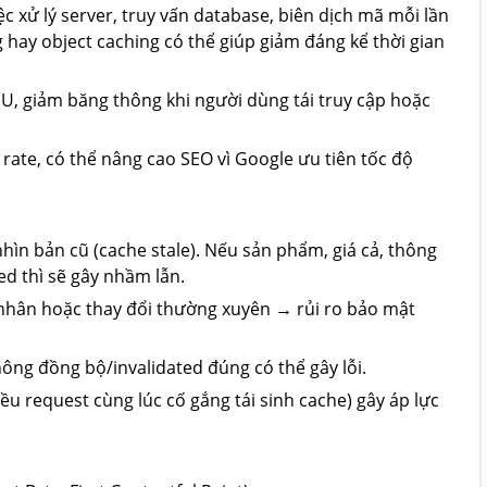
ệc xử lý server, truy vấn database, biên dịch mã mỗi lần
hay object caching có thể giúp giảm đáng kể thời gian
CPU, giảm băng thông khi người dùng tái truy cập hoặc
ate, có thể nâng cao SEO vì Google ưu tiên tốc độ
ìn bản cũ (cache stale). Nếu sản phẩm, giá cả, thông
ed thì sẽ gây nhầm lẫn.
á nhân hoặc thay đổi thường xuyên → rủi ro bảo mật
hông đồng bộ/invalidated đúng có thể gây lỗi.
u request cùng lúc cố gắng tái sinh cache) gây áp lực