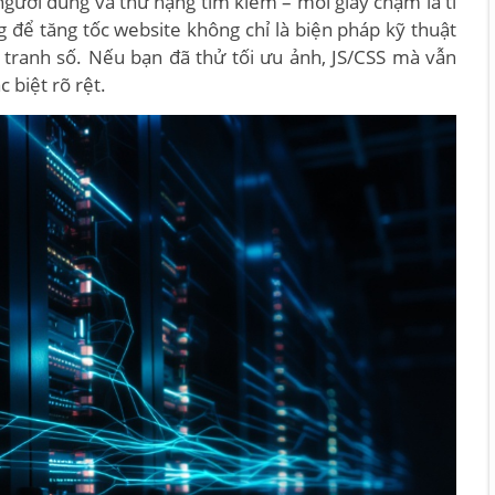
gười dùng và thứ hạng tìm kiếm – mỗi giây chậm là tỉ
g để tăng tốc website không chỉ là biện pháp kỹ thuật
 tranh số. Nếu bạn đã thử tối ưu ảnh, JS/CSS mà vẫn
 biệt rõ rệt.