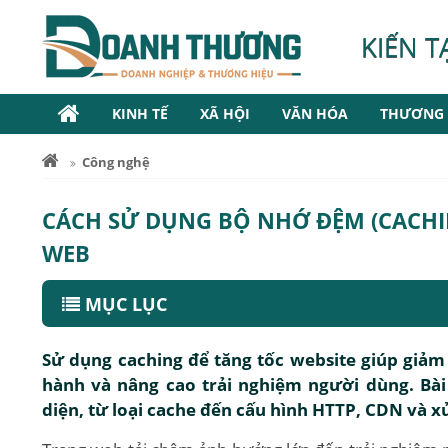
KIẾN T
KINH TẾ
XÃ HỘI
VĂN HÓA
THƯƠNG 
Công nghệ
CÁCH SỬ DỤNG BỘ NHỚ ĐỆM (CACHIN
WEB
MỤC LỤC
Sử dụng caching để tăng tốc website giúp giảm đ
hành và nâng cao trải nghiệm người dùng. Bài
diện, từ loại cache đến cấu hình HTTP, CDN và xử