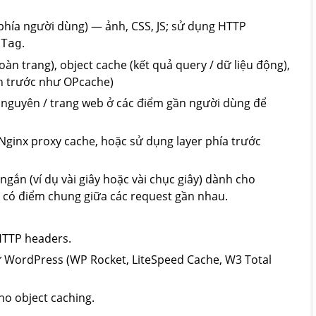
phía người dùng) — ảnh, CSS, JS; sử dụng HTTP
.
ETag
n trang), object cache (kết quả query / dữ liệu động),
h trước như OPcache)
 nguyên / trang web ở các điểm gần người dùng để
Nginx proxy cache, hoặc sử dụng layer phía trước
ngắn (ví dụ vài giây hoặc vài chục giây) dành cho
 có điểm chung giữa các request gần nhau.
 HTTP headers.
 WordPress (WP Rocket, LiteSpeed Cache, W3 Total
o object caching.