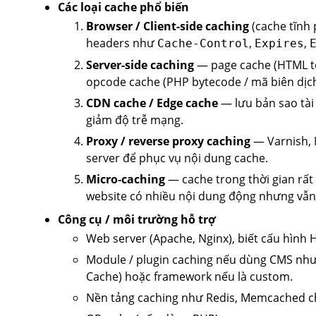
Các loại cache phổ biến
Browser / Client-side caching
(cache tĩnh 
headers như
,
,
Cache-Control
Expires
Server-side caching
— page cache (HTML toà
opcode cache (PHP bytecode / mã biên dịc
CDN cache / Edge cache
— lưu bản sao tài
giảm độ trễ mạng.
Proxy / reverse proxy caching
— Varnish, 
server để phục vụ nội dung cache.
Micro‑caching
— cache trong thời gian rất 
website có nhiều nội dung động nhưng vẫn
Công cụ / môi trường hỗ trợ
Web server (Apache, Nginx), biết cấu hình
Module / plugin caching nếu dùng CMS như
Cache) hoặc framework nếu là custom.
Nền tảng caching như Redis, Memcached ch