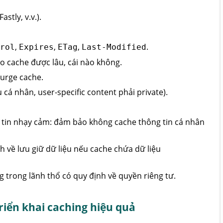
stly, v.v.).
,
,
,
.
rol
Expires
ETag
Last‑Modified
ào cache được lâu, cái nào không.
 purge cache.
 cá nhân, user-specific content phải private).
 tin nhạy cảm: đảm bảo không cache thông tin cá nhân
 về lưu giữ dữ liệu nếu cache chứa dữ liệu
trong lãnh thổ có quy định về quyền riêng tư.
riển khai caching hiệu quả