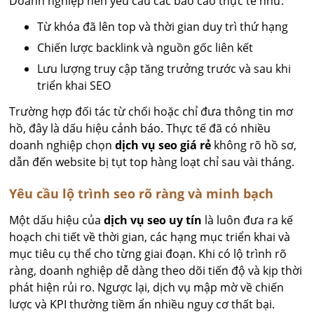
Doanh nghiệp nên yêu cầu các báo cáo thực tế như:
Từ khóa đã lên top và thời gian duy trì thứ hạng
Chiến lược backlink và nguồn gốc liên kết
Lưu lượng truy cập tăng trưởng trước và sau khi
triển khai SEO
Trường hợp đối tác từ chối hoặc chỉ đưa thông tin mơ
hồ, đây là dấu hiệu cảnh báo. Thực tế đã có nhiều
doanh nghiệp chọn
dịch vụ seo giá rẻ
không rõ hồ sơ,
dẫn đến website bị tụt top hàng loạt chỉ sau vài tháng.
Yêu cầu lộ trình seo rõ ràng và minh bạch
Một dấu hiệu của
dịch vụ seo uy tín
là luôn đưa ra kế
hoạch chi tiết về thời gian, các hạng mục triển khai và
mục tiêu cụ thể cho từng giai đoạn. Khi có lộ trình rõ
ràng, doanh nghiệp dễ dàng theo dõi tiến độ và kịp thời
phát hiện rủi ro. Ngược lại, dịch vụ mập mờ về chiến
lược và KPI thường tiềm ẩn nhiều nguy cơ thất bại.