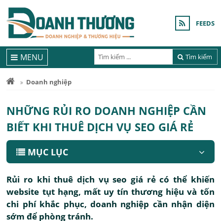
FEEDS
MENU
Tìm kiếm
Doanh nghiệp
NHỮNG RỦI RO DOANH NGHIỆP CẦN
BIẾT KHI THUÊ DỊCH VỤ SEO GIÁ RẺ
MỤC LỤC
Rủi ro khi thuê dịch vụ seo giá rẻ có thể khiến
website tụt hạng, mất uy tín thương hiệu và tốn
chi phí khắc phục, doanh nghiệp cần nhận diện
sớm để phòng tránh.