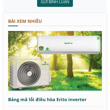
GỬI BÌNH LUẬN
BÀI XEM NHIỀU
Bảng mã lỗi điều hòa Erito inverter