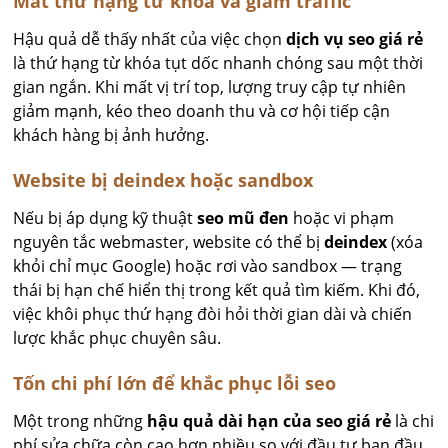
Mất thứ hạng từ khóa và giảm traffic
Hậu quả dễ thấy nhất của việc chọn
dịch vụ seo giá rẻ
là thứ hạng từ khóa tụt dốc nhanh chóng sau một thời
gian ngắn. Khi mất vị trí top, lượng truy cập tự nhiên
giảm mạnh, kéo theo doanh thu và cơ hội tiếp cận
khách hàng bị ảnh hưởng.
Website bị deindex hoặc sandbox
Nếu bị áp dụng kỹ thuật
seo mũ đen
hoặc vi phạm
nguyên tắc webmaster, website có thể bị
deindex
(xóa
khỏi chỉ mục Google) hoặc rơi vào sandbox — trạng
thái bị hạn chế hiển thị trong kết quả tìm kiếm. Khi đó,
việc khôi phục thứ hạng đòi hỏi thời gian dài và chiến
lược khắc phục chuyên sâu.
Tốn chi phí lớn để khắc phục lỗi seo
Một trong những
hậu quả dài hạn của seo giá rẻ
là chi
phí sửa chữa còn cao hơn nhiều so với đầu tư ban đầu.