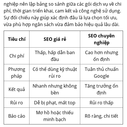
nghiệp nên lập bảng so sánh giữa các gói dịch vụ về chi
phí, thời gian triển khai, cam kết và công nghệ sử dụng.
Sự đối chiếu này giúp xác định đâu là lựa chọn tối ưu,
vừa phù hợp ngân sách vừa đảm bảo hiệu quả lâu dài.
SEO chuyên
Tiêu chí
SEO giá rẻ
nghiệp
Thấp, hấp dẫn ban
Cao hơn nhưng
Chi phí
đầu
ổn định
Phương
Có thể dùng kỹ thuật
Tuân thủ chuẩn
pháp
rủi ro
Google
Nhanh nhưng không
Tăng trưởng ổn
Kết quả
bền
định
Rủi ro
Dễ bị phạt, mất top
Rủi ro thấp
Mơ hồ hoặc thiếu
Báo cáo
Rõ ràng, chi tiết
minh bạch