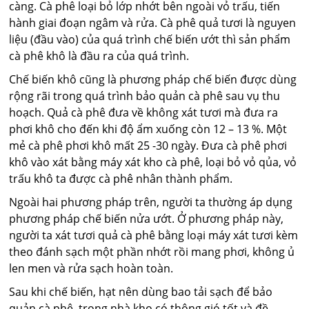
càng. Cà phê loại bỏ lớp nhớt bên ngoài vỏ trấu, tiến
hành giai đoạn ngâm và rửa. Cà phê quả tươi là nguyen
liệu (đầu vào) của quá trình chế biến ướt thì sản phẩm
cà phê khô là đầu ra của quá trình.
Chế biến khô cũng là phương pháp chế biến được dùng
rộng rãi trong quá trình bảo quản cà phê sau vụ thu
hoạch. Quả cà phê đưa về không xát tươi mà đưa ra
phơi khô cho đến khi độ ẩm xuống còn 12 – 13 %. Một
mẻ cà phê phơi khô mất 25 -30 ngày. Đưa cà phê phơi
khô vào xát bằng máy xát kho cà phê, loại bỏ vỏ qủa, vỏ
trấu khô ta được cà phê nhân thành phẩm.
Ngoài hai phương pháp trên, người ta thường áp dụng
phương pháp chế biến nửa ướt. Ở phương pháp này,
người ta xát tươi quả cà phê bằng loại máy xát tươi kèm
theo đánh sạch một phần nhớt rồi mang phơi, không ủ
len men và rửa sạch hoàn toàn.
Sau khi chế biến, hạt nên dùng bao tải sạch để bảo
quản cà phê, trong nhà kho có thông gió tốt và đề