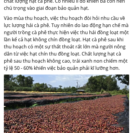
chất lượng hạt cà phê. Có nhiều lí do khiến bà con nên
chú trọng vào giai đoạn bảo quản hạt.
Vào mùa thu hoạch, việc thu hoạch đòi hỏi nhu cầu về
lực lượng hái cà phê. Tuy nhiên do lao động hạn chế mà
người trồng cà phê thực hiện việc thu hái đồng loạt một
lần kể cả hạt không chín đồng loạt. Hạt cà phê sau khi
thu hoạch có một sự thất thoát rất lớn mà người nông
dân từ việc hạt chín thu đồng loạt. Chất lượng hạt cà
phê sau thu hoạch không cao, trái xanh non chiếm một
tỷ lệ 50 - 60% khiến việc bảo quản phải kĩ lưỡng hơn.