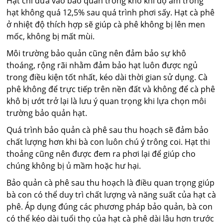
Hạt chỉ đưa vào bảo quản trong kho khi độ ẩm trong
hạt không quá 12,5% sau quá trình phơi sấy. Hạt cà phê
ở nhiệt độ thích hợp sẽ giúp cà phê không bị lên men
mốc, không bị mất mùi.
Môi trường bảo quản cũng nên đảm bảo sự khô
thoáng, rộng rãi nhằm đảm bảo hạt luôn được ngủ
trong điều kiện tốt nhất, kéo dài thời gian sử dụng. Cà
phê không để trực tiếp trên nền đất và không để cà phê
khô bị ướt trở lại là lưu ý quan trọng khi lựa chọn môi
trường bảo quản hạt.
Quá trình bảo quản cà phê sau thu hoạch sẽ đảm bảo
chất lượng hơn khi bà con luôn chú ý trông coi. Hạt thi
thoảng cũng nên được đem ra phơi lại để giúp cho
chúng không bị ủ mầm hoặc hư hại.
Bảo quản cà phê sau thu hoạch là điều quan trọng giúp
bà con có thể duy trì chất lượng và năng suất của hạt cà
phê. Áp dụng đúng các phương pháp bảo quản, bà con
có thể kéo dài tuổi thọ của hạt cà phê dài lâu hơn trước