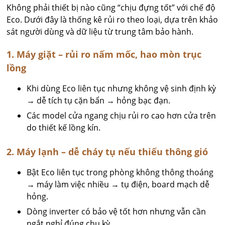
Không phải thiết bị nào cũng “chịu đựng tốt” với chế độ
Eco. Dưới đây là thống kê rủi ro theo loại, dựa trên khảo
sát người dùng và dữ liệu từ trung tâm bảo hành.
1. Máy giặt – rủi ro nấm mốc, hao mòn trục
lồng
Khi dùng Eco liên tục nhưng không vệ sinh định kỳ
→ dễ tích tụ cặn bẩn → hỏng bạc đạn.
Các model cửa ngang chịu rủi ro cao hơn cửa trên
do thiết kế lồng kín.
2. Máy lạnh – dễ cháy tụ nếu thiếu thông gió
Bật Eco liên tục trong phòng không thông thoáng
→ máy làm việc nhiều → tụ điện, board mạch dễ
hỏng.
Dòng inverter có bảo vệ tốt hơn nhưng vẫn cần
ngắt nghỉ đúng chu kỳ.