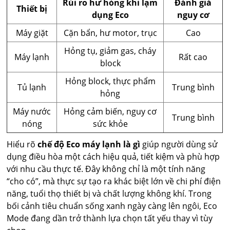
Rủi ro hư hỏng khi lạm
Đánh giá
Thiết bị
dụng Eco
nguy cơ
Máy giặt
Cặn bẩn, hư motor, trục
Cao
Hỏng tụ, giảm gas, cháy
Máy lạnh
Rất cao
block
Hỏng block, thực phẩm
Tủ lạnh
Trung bình
hỏng
Máy nước
Hỏng cảm biến, nguy cơ
Trung bình
nóng
sức khỏe
Hiểu rõ
chế độ Eco máy lạnh là gì
giúp người dùng sử
dụng điều hòa một cách hiệu quả, tiết kiệm và phù hợp
với nhu cầu thực tế. Đây không chỉ là một tính năng
“cho có”, mà thực sự tạo ra khác biệt lớn về chi phí điện
năng, tuổi thọ thiết bị và chất lượng không khí. Trong
bối cảnh tiêu chuẩn sống xanh ngày càng lên ngôi, Eco
Mode đang dần trở thành lựa chọn tất yếu thay vì tùy