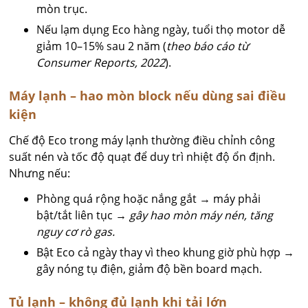
mòn trục.
Nếu lạm dụng Eco hàng ngày, tuổi thọ motor dễ
giảm 10–15% sau 2 năm (
theo báo cáo từ
Consumer Reports, 2022
).
Máy lạnh – hao mòn block nếu dùng sai điều
kiện
Chế độ Eco trong máy lạnh thường điều chỉnh công
suất nén và tốc độ quạt để duy trì nhiệt độ ổn định.
Nhưng nếu:
Phòng quá rộng hoặc nắng gắt → máy phải
bật/tắt liên tục →
gây hao mòn máy nén, tăng
nguy cơ rò gas.
Bật Eco cả ngày thay vì theo khung giờ phù hợp →
gây nóng tụ điện, giảm độ bền board mạch.
Tủ lạnh – không đủ lạnh khi tải lớn