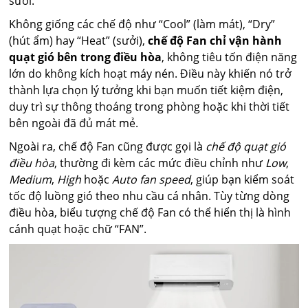
sưởi.
Không giống các chế độ như “Cool” (làm mát), “Dry”
(hút ẩm) hay “Heat” (sưởi),
chế độ Fan chỉ vận hành
quạt gió bên trong điều hòa
, không tiêu tốn điện năng
lớn do không kích hoạt máy nén. Điều này khiến nó trở
thành lựa chọn lý tưởng khi bạn muốn tiết kiệm điện,
duy trì sự thông thoáng trong phòng hoặc khi thời tiết
bên ngoài đã đủ mát mẻ.
Ngoài ra, chế độ Fan cũng được gọi là
chế độ quạt gió
điều hòa
, thường đi kèm các mức điều chỉnh như
Low
,
Medium
,
High
hoặc
Auto fan speed
, giúp bạn kiểm soát
tốc độ luồng gió theo nhu cầu cá nhân. Tùy từng dòng
điều hòa, biểu tượng chế độ Fan có thể hiển thị là hình
cánh quạt hoặc chữ “FAN”.