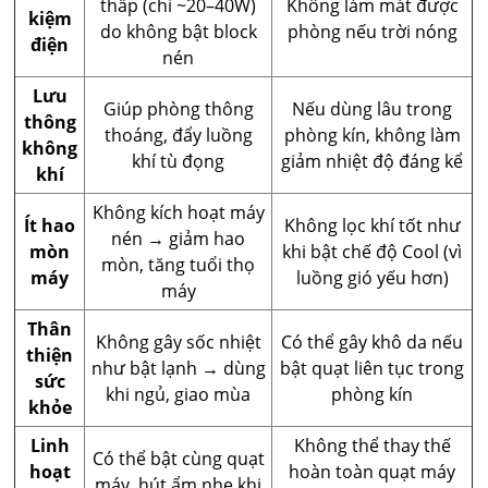
thấp (chỉ ~20–40W)
Không làm mát được
kiệm
do không bật block
phòng nếu trời nóng
điện
nén
Lưu
Giúp phòng thông
Nếu dùng lâu trong
thông
thoáng, đẩy luồng
phòng kín, không làm
không
khí tù đọng
giảm nhiệt độ đáng kể
khí
Không kích hoạt máy
Ít hao
Không lọc khí tốt như
nén → giảm hao
mòn
khi bật chế độ Cool (vì
mòn, tăng tuổi thọ
máy
luồng gió yếu hơn)
máy
Thân
Không gây sốc nhiệt
Có thể gây khô da nếu
thiện
như bật lạnh → dùng
bật quạt liên tục trong
sức
khi ngủ, giao mùa
phòng kín
khỏe
Linh
Không thể thay thế
Có thể bật cùng quạt
hoạt
hoàn toàn quạt máy
máy, hút ẩm nhẹ khi