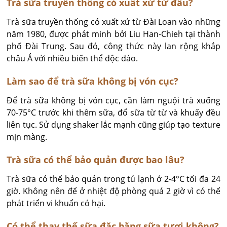
Trà sữa truyền thống có xuất xứ từ đâu?
Trà sữa truyền thống có xuất xứ từ Đài Loan vào những 
năm 1980, được phát minh bởi Liu Han-Chieh tại thành 
phố Đài Trung. Sau đó, công thức này lan rộng khắp 
châu Á với nhiều biến thể độc đáo.
Làm sao để trà sữa không bị vón cục?
Để trà sữa không bị vón cục, cần làm nguội trà xuống 
70-75°C trước khi thêm sữa, đổ sữa từ từ và khuấy đều 
liên tục. Sử dụng shaker lắc mạnh cũng giúp tạo texture 
mịn màng.
Trà sữa có thể bảo quản được bao lâu?
Trà sữa có thể bảo quản trong tủ lạnh ở 2-4°C tối đa 24 
giờ. Không nên để ở nhiệt độ phòng quá 2 giờ vì có thể 
phát triển vi khuẩn có hại.
Có thể thay thế sữa đặc bằng sữa tươi không?