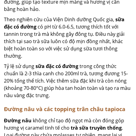
đường, giúp tạo texture mịn màng và hương vị cân
bằng hoàn hảo.
Theo nghiên cứu của Viện Dinh dưỡng Quốc gia,
sữa
đặc có đường
có pH từ 6.0-6.5, tương thích tốt với
tannin trong trà mà không gây đông tụ. Điều này giải
thích tại sao trà sữa luôn có độ mịn đồng nhất, khác
biệt hoàn toàn so với việc sử dụng sữa tươi thông
thường.
Tỷ lệ sử dụng
sữa đặc có đường
trong công thức
chuẩn là 2-3 thìa canh cho 200ml trà, tương đương 15-
20% tổng thể tích. Việc thêm sữa đặc khi trà còn nóng
(khoảng 70-80°C) giúp hòa tan hoàn toàn và tạo ra màu
nâu vàng đặc trưng.
Đường nâu và các topping trân châu tapioca
Đường nâu
không chỉ tạo độ ngọt mà còn đóng góp
hương vị caramel tinh tế cho
trà sữa truyền thống
.
Loại đường này chứa molasses tự nhiên, mang lại vị