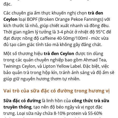
đặc.
Các chuyên gia ẩm thực khuyến nghị chọn
trà đen
Ceylon
loại BOPF (Broken Orange Pekoe Fannings) với
kích thước lá nhỏ, giúp chiết xuất nhanh và đồng đều.
Thời gian ngâm lý tưởng là 3-4 phút ở nhiệt độ 95°C để
đạt được nồng độ caffeine 40-50mg/100ml - mức vừa
đủ tạo cảm giác tỉnh táo mà không gây đắng chát.
Một số thương hiệu
trà đen Ceylon
được tin dùng
trong các quán chuyên nghiệp bao gồm Ahmad Tea,
Twinings Ceylon, và Lipton Yellow Label. Đặc biệt, việc
bảo quản trà trong hộp kín, tránh ánh sáng và độ ẩm sẽ
giúp giữ nguyên hương thơm tự nhiên.
Vai trò của sữa đặc có đường trong hương vị
Sữa đặc có đường
là linh hồn của
công thức trà sữa
truyền thống
, tạo nên độ béo ngậy và vị ngọt đặc
trưng. Loại sữa này chứa 8-10% protein và 55-60%