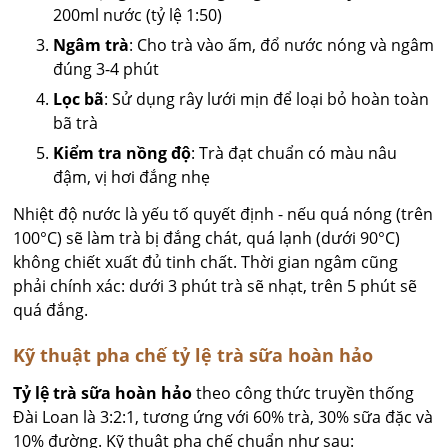
200ml nước (tỷ lệ 1:50)
Ngâm trà
: Cho trà vào ấm, đổ nước nóng và ngâm
đúng 3-4 phút
Lọc bã
: Sử dụng rây lưới mịn để loại bỏ hoàn toàn
bã trà
Kiểm tra nồng độ
: Trà đạt chuẩn có màu nâu
đậm, vị hơi đắng nhẹ
Nhiệt độ nước là yếu tố quyết định - nếu quá nóng (trên
100°C) sẽ làm trà bị đắng chát, quá lạnh (dưới 90°C)
không chiết xuất đủ tinh chất. Thời gian ngâm cũng
phải chính xác: dưới 3 phút trà sẽ nhạt, trên 5 phút sẽ
quá đắng.
Kỹ thuật pha chế tỷ lệ trà sữa hoàn hảo
Tỷ lệ trà sữa hoàn hảo
theo công thức truyền thống
Đài Loan là 3:2:1, tương ứng với 60% trà, 30% sữa đặc và
10% đường. Kỹ thuật pha chế chuẩn như sau: