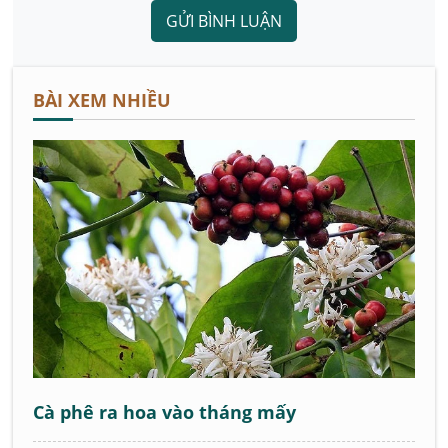
GỬI BÌNH LUẬN
BÀI XEM NHIỀU
Cà phê ra hoa vào tháng mấy