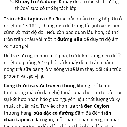
Khuấy trước dùng
: Khuấy đều trước khi thưởng
thức vì sữa có thể bị tách lớp
Trân châu tapioca
nên được bảo quản trong hộp kín ở
nhiệt độ 15-18°C, không nên để trong tủ lạnh vì sẽ làm
cứng và mất độ dai. Nếu cần bảo quản lâu hơn, có thể
trộn trân châu với một ít
đường nâu
để duy trì độ ẩm
và hương vị.
Để trà sữa ngon như mới pha, trước khi uống nên để ở
nhiệt độ phòng 5-10 phút và khuấy đều. Tránh hâm
nóng trà sữa bằng lò vi sóng vì sẽ làm thay đổi cấu trúc
protein và tạo vị lạ.
Công thức trà sữa truyền thống
không chỉ là một
thức uống mà còn là nghệ thuật pha chế tinh tế đòi hỏi
sự kết hợp hoàn hảo giữa nguyên liệu chất lượng và kỹ
thuật chuẩn xác. Từ việc chọn lựa
trà đen Ceylon
thượng hạng,
sữa đặc có đường
đậm đà đến
trân
châu tapioca
dai ngon, mỗi thành phần đều góp phần
tạo nên hương vị độc đáo không thể nhầm lẫn. Hãy