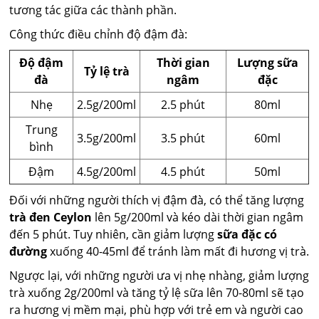
tương tác giữa các thành phần.
Công thức điều chỉnh độ đậm đà:
Độ đậm
Thời gian
Lượng sữa
Tỷ lệ trà
đà
ngâm
đặc
Nhẹ
2.5g/200ml
2.5 phút
80ml
Trung
3.5g/200ml
3.5 phút
60ml
bình
Đậm
4.5g/200ml
4.5 phút
50ml
Đối với những người thích vị đậm đà, có thể tăng lượng
trà đen Ceylon
lên 5g/200ml và kéo dài thời gian ngâm
đến 5 phút. Tuy nhiên, cần giảm lượng
sữa đặc có
đường
xuống 40-45ml để tránh làm mất đi hương vị trà.
Ngược lại, với những người ưa vị nhẹ nhàng, giảm lượng
trà xuống 2g/200ml và tăng tỷ lệ sữa lên 70-80ml sẽ tạo
ra hương vị mềm mại, phù hợp với trẻ em và người cao