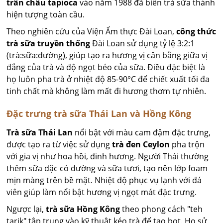
trân châu tapioca
vào năm 1988 đã biến trà sữa thành
hiện tượng toàn cầu.
Theo nghiên cứu của Viện Ẩm thực Đài Loan,
công thức
trà sữa truyền thống
Đài Loan sử dụng tỷ lệ 3:2:1
(trà:sữa:đường), giúp tạo ra hương vị cân bằng giữa vị
đắng của trà và độ ngọt béo của sữa. Điều đặc biệt là
họ luôn pha trà ở nhiệt độ 85-90°C để chiết xuất tối đa
tinh chất mà không làm mất đi hương thơm tự nhiên.
Đặc trưng trà sữa Thái Lan và Hồng Kông
Trà sữa Thái Lan
nổi bật với màu cam đậm đặc trưng,
được tạo ra từ việc sử dụng
trà đen Ceylon
pha trộn
với gia vị như hoa hồi, đinh hương. Người Thái thường
thêm sữa đặc có đường và sữa tươi, tạo nên lớp foam
mịn màng trên bề mặt. Nhiệt độ phục vụ lạnh với đá
viên giúp làm nổi bật hương vị ngọt mát đặc trưng.
Ngược lại,
trà sữa Hồng Kông
theo phong cách "teh
tarik" tập trung vào kỹ thuật kéo trà để tạo bọt. Họ sử