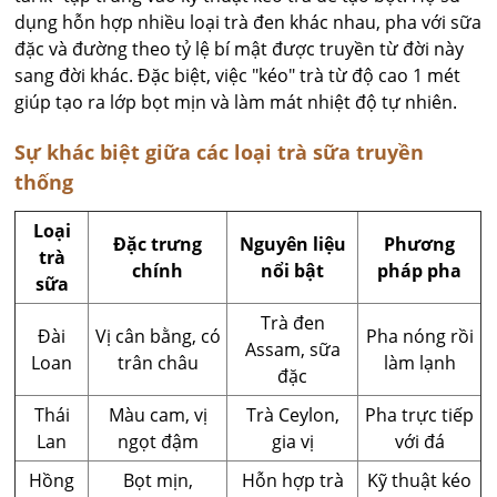
dụng hỗn hợp nhiều loại trà đen khác nhau, pha với sữa
đặc và đường theo tỷ lệ bí mật được truyền từ đời này
sang đời khác. Đặc biệt, việc "kéo" trà từ độ cao 1 mét
giúp tạo ra lớp bọt mịn và làm mát nhiệt độ tự nhiên.
Sự khác biệt giữa các loại trà sữa truyền
thống
Loại
Đặc trưng
Nguyên liệu
Phương
trà
chính
nổi bật
pháp pha
sữa
Trà đen
Đài
Vị cân bằng, có
Pha nóng rồi
Assam, sữa
Loan
trân châu
làm lạnh
đặc
Thái
Màu cam, vị
Trà Ceylon,
Pha trực tiếp
Lan
ngọt đậm
gia vị
với đá
Hồng
Bọt mịn,
Hỗn hợp trà
Kỹ thuật kéo