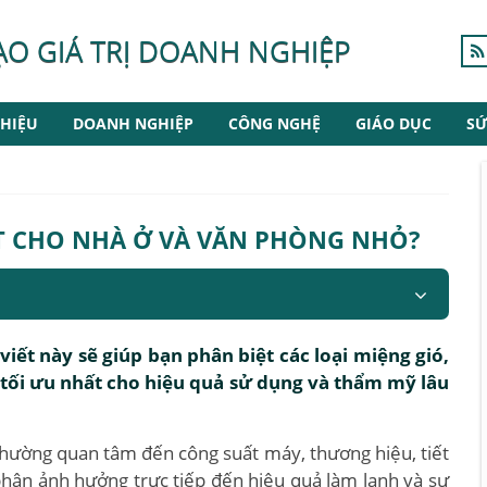
ẠO GIÁ TRỊ DOANH NGHIỆP
HIỆU
DOANH NGHIỆP
CÔNG NGHỆ
GIÁO DỤC
SỨ
T CHO NHÀ Ở VÀ VĂN PHÒNG NHỎ?
iết này sẽ giúp bạn phân biệt các loại miệng gió,
 tối ưu nhất cho hiệu quả sử dụng và thẩm mỹ lâu
thường quan tâm đến công suất máy, thương hiệu, tiết
 phận ảnh hưởng trực tiếp đến hiệu quả làm lạnh và sự