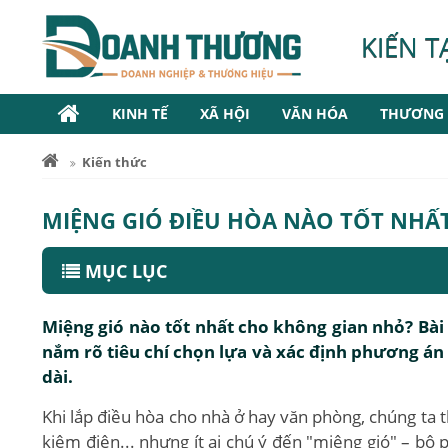
KIẾN T
KINH TẾ
XÃ HỘI
VĂN HÓA
THƯƠNG 
Kiến thức
MIỆNG GIÓ ĐIỀU HÒA NÀO TỐT NHẤ
MỤC LỤC
Miệng gió nào tốt nhất cho không gian nhỏ? Bài v
nắm rõ tiêu chí chọn lựa và xác định phương án
dài.
Khi lắp điều hòa cho nhà ở hay văn phòng, chúng ta 
kiệm điện... nhưng ít ai chú ý đến "miệng gió" – bộ