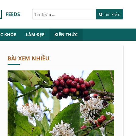
FEEDS
Tìm kiếm
C KHỎE
LÀM ĐẸP
KIẾN THỨC
BÀI XEM NHIỀU