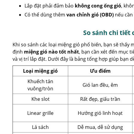
Lắp đặt phải đảm bảo
không cong ống gió
, khô
Có thể dùng thêm
van chỉnh gió (OBD)
nếu cần 
So sánh chi tiết 
Khi so sánh các loại miệng gió phổ biến, bạn sẽ thấy 
định
miệng gió nào tốt nhất
, bạn cần xét đến mục ti
và vị trí lắp đặt. Dưới đây là bảng tổng hợp giúp bạn 
Loại miệng gió
Ưu điểm
Khuếch tán
Gió lan đều, êm
vuông/tròn
Khe slot
Rất đẹp, giấu trần
Linear grille
Hướng gió linh hoạt
Lá sách
Dễ mua, dễ sử dụng