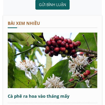
GỬI BÌNH LUẬN
BÀI XEM NHIỀU
Cà phê ra hoa vào tháng mấy