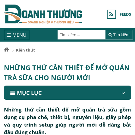
FEEDS
MENU
Tìm kiếm
Kiến thức
NHỮNG THỨ CẦN THIẾT ĐỂ MỞ QUÁN
TRÀ SỮA CHO NGƯỜI MỚI
MỤC LỤC
Những thứ cần thiết để mở quán trà sữa gồm
dụng cụ pha chế, thiết bị, nguyên liệu, giấy phép
và quy trình setup giúp người mới dễ dàng bắt
đầu đúng chuẩn.