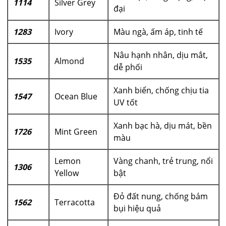
1114
Silver Grey
đại
1283
Ivory
Màu ngà, ấm áp, tinh tế
Nâu hạnh nhân, dịu mắt,
1535
Almond
dễ phối
Xanh biển, chống chịu tia
1547
Ocean Blue
UV tốt
Xanh bạc hà, dịu mát, bền
1726
Mint Green
màu
Lemon
Vàng chanh, trẻ trung, nổi
1306
Yellow
bật
Đỏ đất nung, chống bám
1562
Terracotta
bụi hiệu quả