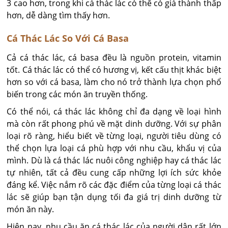
3 cao hơn, trong khi cá thác lác có thể có giá thành thấp
hơn, dễ dàng tìm thấy hơn.
Cá Thác Lác So Với Cá Basa
Cả cá thác lác, cá basa đều là nguồn protein, vitamin
tốt. Cá thác lác có thể có hương vị, kết cấu thịt khác biệt
hơn so với cá basa, làm cho nó trở thành lựa chọn phổ
biến trong các món ăn truyền thống.
Có thể nói, cá thác lác không chỉ đa dạng về loại hình
mà còn rất phong phú về mặt dinh dưỡng. Với sự phân
loại rõ ràng, hiểu biết về từng loại, người tiêu dùng có
thể chọn lựa loại cá phù hợp với nhu cầu, khẩu vị của
mình. Dù là cá thác lác nuôi công nghiệp hay cá thác lác
tự nhiên, tất cả đều cung cấp những lợi ích sức khỏe
đáng kể. Việc nắm rõ các đặc điểm của từng loại cá thác
lác sẽ giúp bạn tận dụng tối đa giá trị dinh dưỡng từ
món ăn này.
Hiên nay, nhu cầu ăn cá thác lác của người dân rất lớn