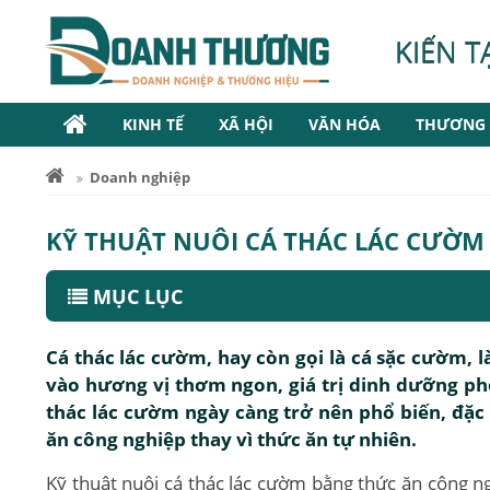
KIẾN T
KINH TẾ
XÃ HỘI
VĂN HÓA
THƯƠNG 
Doanh nghiệp
KỸ THUẬT NUÔI CÁ THÁC LÁC CƯỜM
MỤC LỤC
Cá thác lác cườm, hay còn gọi là cá sặc cườm, là
vào hương vị thơm ngon, giá trị dinh dưỡng ph
thác lác cườm ngày càng trở nên phổ biến, đặc 
ăn công nghiệp thay vì thức ăn tự nhiên.
Kỹ thuật nuôi cá thác lác cườm bằng thức ăn công n