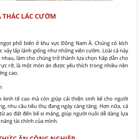
CÁ THÁC LÁC CƯỜM
c ngọt phổ biến ở khu vực Đông Nam Á. Chúng có kích
c vảy lấp lánh giống như những viên cườm. Loài cá này
ác nhau, làm cho chúng trở thành lựa chọn hấp dẫn cho
rực rỡ, là một món ăn được yêu thích trong nhiều nền
ỡng cao.
m
h kinh tế cao mà còn giúp cải thiện sinh kế cho người
ng, nhu cầu tiêu thụ đang ngày càng tăng. Hơn nữa, cá
 từ ao đất đến bể xi măng, giúp người nuôi dễ dàng lựa
năng tài chính của mình.
THỨC ĂN CÔNG NGHIỆP