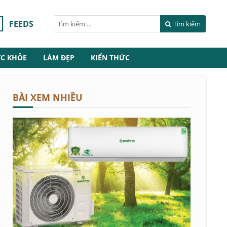
FEEDS
Tìm kiếm
C KHỎE
LÀM ĐẸP
KIẾN THỨC
BÀI XEM NHIỀU