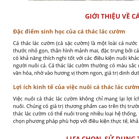
GIỚI THIỆU VỀ 
Đặc điểm sinh học của cá thác lác cườm
Cá thác lác cườm (cá sặc cườm) là một loài cá nướ
thước nhỏ gọn, thân hình mảnh mai, đặc trưng bởi cá
có khả năng thích nghi tốt với các điều kiện nuôi kh
người nuôi cá. Cá thác lác cườm thường có màu sắc 
văn hóa, nhờ vào hương vị thơm ngon, giá trị dinh dư
Lợi ích kinh tế của việc nuôi cá thác lác cườ
Việc nuôi cá thác lác cườm không chỉ mang lại lợi íc
nuôi. Chúng có giá trị thương phẩm cao trên thị trườ
thác lác cườm có thể nuôi trong nhiều loại hệ thống,
chọn phương pháp phù hợp với điều kiện thực tế, khả 
LỰA CHỌN, SỬ DỤNG 