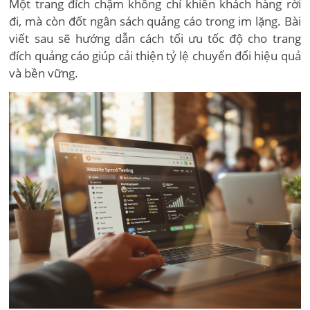
Một trang đích chậm không chỉ khiến khách hàng rời
đi, mà còn đốt ngân sách quảng cáo trong im lặng. Bài
viết sau sẽ hướng dẫn cách tối ưu tốc độ cho trang
đích quảng cáo giúp cải thiện tỷ lệ chuyển đổi hiệu quả
và bền vững.