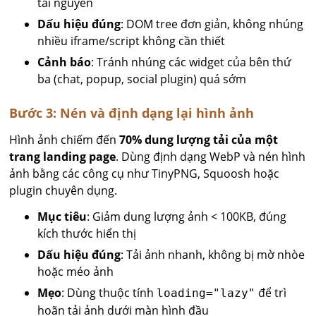
tài nguyên
Dấu hiệu đúng
: DOM tree đơn giản, không nhúng
nhiều iframe/script không cần thiết
Cảnh báo
: Tránh nhúng các widget của bên thứ
ba (chat, popup, social plugin) quá sớm
Bước 3: Nén và định dạng lại hình ảnh
Hình ảnh chiếm đến
70% dung lượng tải của một
trang landing page
. Dùng định dạng WebP và nén hình
ảnh bằng các công cụ như TinyPNG, Squoosh hoặc
plugin chuyên dụng.
Mục tiêu
: Giảm dung lượng ảnh < 100KB, đúng
kích thước hiển thị
Dấu hiệu đúng
: Tải ảnh nhanh, không bị mờ nhòe
hoặc méo ảnh
Mẹo
: Dùng thuộc tính
để trì
loading="lazy"
hoãn tải ảnh dưới màn hình đầu