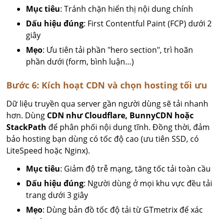
Mục tiêu
: Tránh chặn hiển thị nội dung chính
Dấu hiệu đúng
: First Contentful Paint (FCP) dưới 2
giây
Mẹo
: Ưu tiên tải phần "hero section", trì hoãn
phần dưới (form, bình luận…)
Bước 6: Kích hoạt CDN và chọn hosting tối ưu
Dữ liệu truyền qua server gần người dùng sẽ tải nhanh
hơn. Dùng
CDN như Cloudflare, BunnyCDN hoặc
StackPath
để phân phối nội dung tĩnh. Đồng thời, đảm
bảo hosting bạn dùng có tốc độ cao (ưu tiên SSD, có
LiteSpeed hoặc Nginx).
Mục tiêu
: Giảm độ trễ mạng, tăng tốc tải toàn cầu
Dấu hiệu đúng
: Người dùng ở mọi khu vực đều tải
trang dưới 3 giây
Mẹo
: Dùng bản đồ tốc độ tải từ GTmetrix để xác