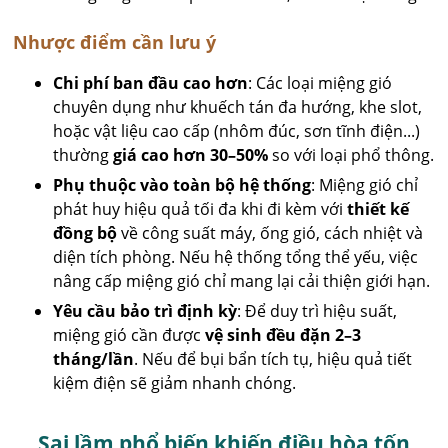
Nhược điểm cần lưu ý
Chi phí ban đầu cao hơn
: Các loại miệng gió
chuyên dụng như khuếch tán đa hướng, khe slot,
hoặc vật liệu cao cấp (nhôm đúc, sơn tĩnh điện...)
thường
giá cao hơn 30–50%
so với loại phổ thông.
Phụ thuộc vào toàn bộ hệ thống
: Miệng gió chỉ
phát huy hiệu quả tối đa khi đi kèm với
thiết kế
đồng bộ
về công suất máy, ống gió, cách nhiệt và
diện tích phòng. Nếu hệ thống tổng thể yếu, việc
nâng cấp miệng gió chỉ mang lại cải thiện giới hạn.
Yêu cầu bảo trì định kỳ
: Để duy trì hiệu suất,
miệng gió cần được
vệ sinh đều đặn 2–3
tháng/lần
. Nếu để bụi bẩn tích tụ, hiệu quả tiết
kiệm điện sẽ giảm nhanh chóng.
Sai lầm phổ biến khiến điều hòa tốn