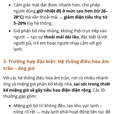
Cảm giác mát đạt được nhanh hơn, cho phép
người dùng
giữ nhiệt độ ở mức cao hơn (từ 26–
28°C)
mà vẫn thoải mái →
giảm điện tiêu thụ từ
5–20%
tùy hệ thống.
Gió phân bổ nhẹ nhàng, không thổi trực tiếp vào
người → tạo sự
thoải mái dài lâu
, đặc biệt là với
người già, trẻ em hoặc người nhạy cảm với gió
lạnh.
3. Trường hợp đặc biệt: Hệ thống điều hòa âm
trần – ống gió
Với các hệ thống điều hòa âm trần, nơi có nhiều nhánh
ống và miệng gió phân bổ khắp nhà,
sai sót trong thiết
kế miệng gió sẽ gây tiêu hao điện diện rộng
. Các lỗi
thường gặp gồm:
Miệng gió bố trí không đều, tạo khu vực lạnh –
nóng rõ rệt → máy lạnh phải hoạt động liên tục để