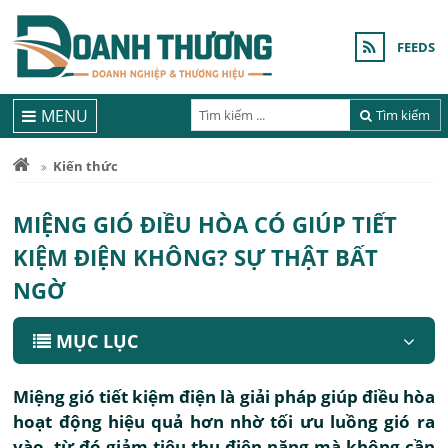
FEEDS
MENU
Tìm kiếm
Kiến thức
MIỆNG GIÓ ĐIỀU HÒA CÓ GIÚP TIẾT
KIỆM ĐIỆN KHÔNG? SỰ THẬT BẤT
NGỜ
MỤC LỤC
Miệng gió tiết kiệm điện là giải pháp giúp điều hòa
hoạt động hiệu quả hơn nhờ tối ưu luồng gió ra
vào, từ đó giảm tiêu thụ điện năng mà không cần