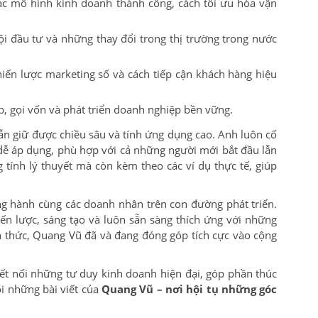
các mô hình kinh doanh thành công, cách tối ưu hóa vận
i đầu tư và những thay đổi trong thị trường trong nước
iến lược marketing số và cách tiếp cận khách hàng hiệu
p, gọi vốn và phát triển doanh nghiệp bền vững.
ẫn giữ được chiều sâu và tính ứng dụng cao. Anh luôn cố
 dễ áp dụng, phù hợp với cả những người mới bắt đầu lẫn
tính lý thuyết mà còn kèm theo các ví dụ thực tế, giúp
ng hành cùng các doanh nhân trên con đường phát triển.
n lược, sáng tạo và luôn sẵn sàng thích ứng với những
ến thức, Quang Vũ đã và đang đóng góp tích cực vào cộng
kết nối những tư duy kinh doanh hiện đại, góp phần thúc
i những bài viết của
Quang Vũ – nơi hội tụ những góc