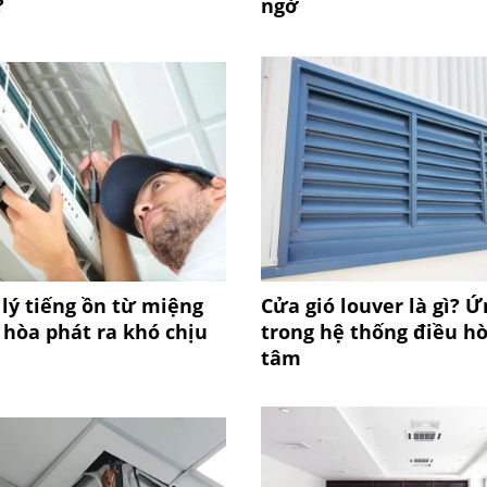
?
ngờ
lý tiếng ồn từ miệng
Cửa gió louver là gì? 
 hòa phát ra khó chịu
trong hệ thống điều h
tâm