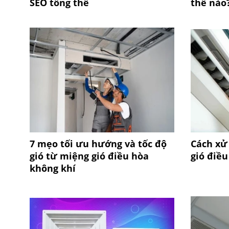
SEO tổng thể
thế nào
7 mẹo tối ưu hướng và tốc độ
Cách xử 
gió từ miệng gió điều hòa
gió điều
không khí