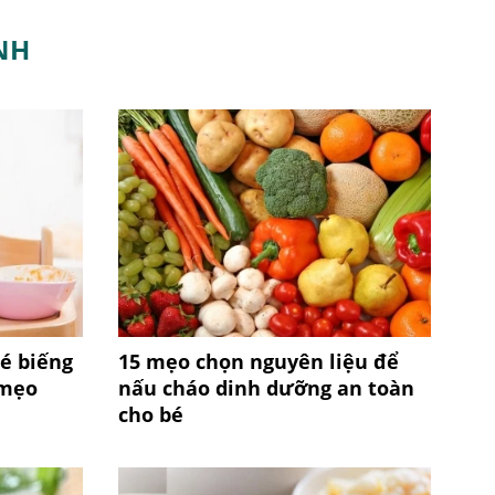
NH
é biếng
15 mẹo chọn nguyên liệu để
 mẹo
nấu cháo dinh dưỡng an toàn
cho bé