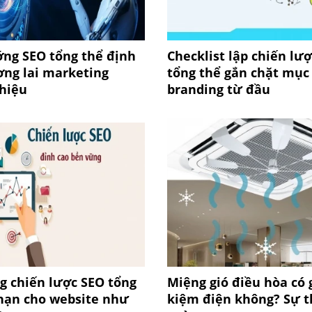
ớng SEO tổng thể định
Checklist lập chiến lư
ơng lai marketing
tổng thể gắn chặt mục 
hiệu
branding từ đầu
g chiến lược SEO tổng
Miệng gió điều hòa có g
 hạn cho website như
kiệm điện không? Sự t