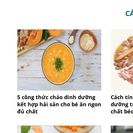
C
5 công thức cháo dinh dưỡng
Cách tín
kết hợp hải sản cho bé ăn ngon
dưỡng tr
đủ chất
chất béo