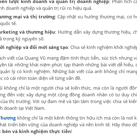
iến lược kinh doanh và quản trị doanh nghiệp
: Phân tích 
nh doanh nghiệp và quản trị rủi ro hiệu quả.
ương mại và thị trường
: Cập nhật xu hướng thương mại, cơ hộ
 quốc tế.
rketing và thương hiệu
: Hướng dẫn xây dựng thương hiệu, ch
ả trong kỷ nguyên số.
ởi nghiệp và đổi mới sáng tạo
: Chia sẻ kinh nghiệm khởi nghiệ
ch viết của Quang Vũ mang đậm tính thực tiễn, súc tích nhưng v
yền tải những khái niệm phức tạp thành những bài viết dễ hiểu,
quản lý có kinh nghiệm. Những bài viết của anh không chỉ mang 
c có cái nhìn toàn diện về từng vấn đề.
 không chỉ là một người chia sẻ kiến thức, mà còn là người đồ
g đến việc xây dựng một cộng đồng doanh nhân có tư duy chiế
 của thị trường. Với sự đam mê và tận tâm trong việc chia sẻ ki
h doanh tại Việt Nam.
Thương
không chỉ là một kênh thông tin hữu ích mà còn là nơi 
hát triển bền vững của doanh nghiệp và nền kinh tế. Hãy theo dõ
c bén và kinh nghiệm thực tiễn
!