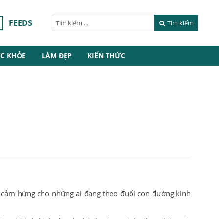
FEEDS
Tìm kiếm
C KHỎE
LÀM ĐẸP
KIẾN THỨC
n cảm hứng cho những ai đang theo đuổi con đường kinh