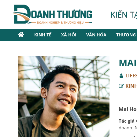
KIẾN T
KINH TẾ
XÃ HỘI
VĂN HÓA
THƯƠNG 
MAI
LIFE
KINH
Mai Hoà
Tác giả
doanh. N