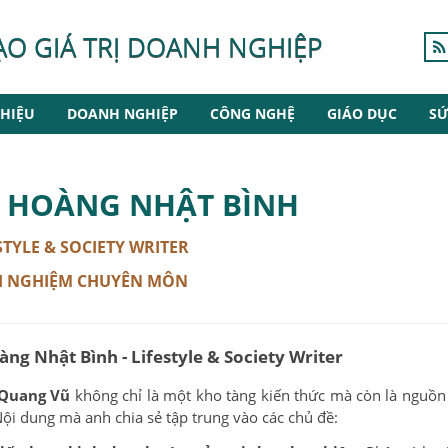
ẠO GIÁ TRỊ DOANH NGHIỆP
HIỆU
DOANH NGHIỆP
CÔNG NGHỆ
GIÁO DỤC
SỨ
 HOÀNG NHẬT BÌNH
STYLE & SOCIETY WRITER
 NGHIỆM CHUYÊN MÔN
ng Nhật Bình - Lifestyle & Society Writer
 Quang Vũ
không chỉ là một kho tàng kiến thức mà còn là nguồ
ội dung mà anh chia sẻ tập trung vào các chủ đề: