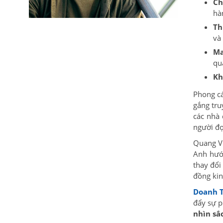
Ch
hà
Th
và
Ma
qu
Kh
Phong cá
gắng tru
các nhà 
người đọ
Quang Vũ
Anh hướn
thay đổi
đồng kin
Doanh 
đẩy sự p
nhìn sắ