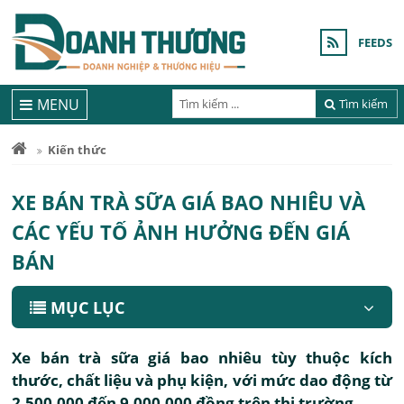
FEEDS
MENU
Tìm kiếm
Kiến thức
XE BÁN TRÀ SỮA GIÁ BAO NHIÊU VÀ
CÁC YẾU TỐ ẢNH HƯỞNG ĐẾN GIÁ
BÁN
MỤC LỤC
Xe bán trà sữa giá bao nhiêu tùy thuộc kích
thước, chất liệu và phụ kiện, với mức dao động từ
2.500.000 đến 9.000.000 đồng trên thị trường.